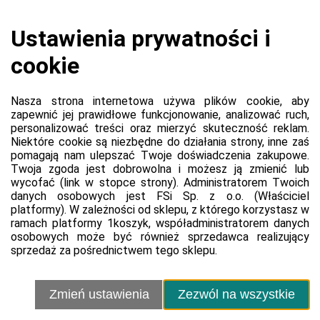
Platforma
Informacje o platformie
Regulamin dla kupujących
Polityka prywatności platformy
Zgłoś błąd lub naruszenie
Ustawienia cookie
Sprzedawca
Regulamin sprzedawcy
Kontakt