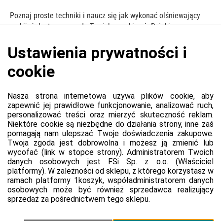
Poznaj proste techniki i naucz się jak wykonać olśniewający
makijaż dostosowany do Twoich oczekiwań. Dzięki nauce
makijażu dowiesz się jak szybko wykonać piękny i trwały
makijaż, który podkreśli Twoją urodę.
Przejdź do witryny produktu
Platforma
Informacje o platformie
Regulamin dla kupujących
Polityka prywatności platformy
Zgłoś błąd lub naruszenie
Ustawienia cookie
Sprzedawca
Regulamin sprzedawcy